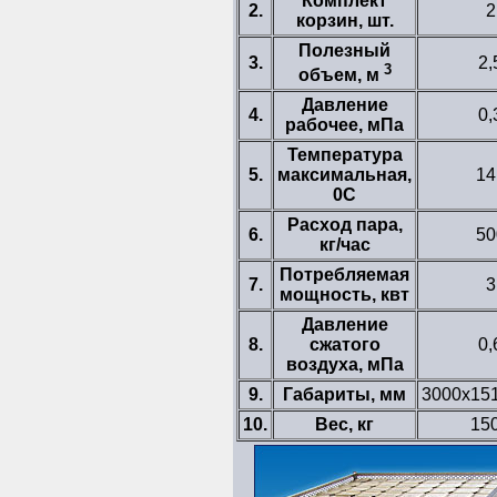
Комплект
2.
2
корзин, шт.
Полезный
3.
2,
3
объем, м
Давление
4.
0,
рабочее, мПа
Температура
5.
максимальная,
14
0С
Расход пара,
6.
50
кг/час
Потребляемая
7.
3
мощность, квт
Давление
8.
сжатого
0,
воздуха, мПа
9.
Габариты, мм
3000х15
10.
Вес, кг
15