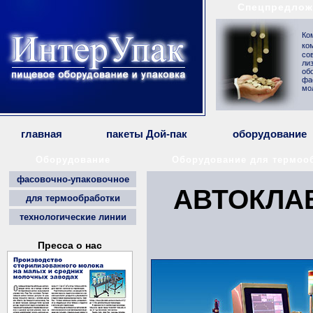
Спецпредлож
Ко
ко
со
ли
об
фа
мо
главная
пакеты Дой-пак
оборудование
Оборудование
Оборудование для термоо
фасовочно-упаковочное
АВТОКЛАВ
для термообработки
технологические линии
Пресса о нас