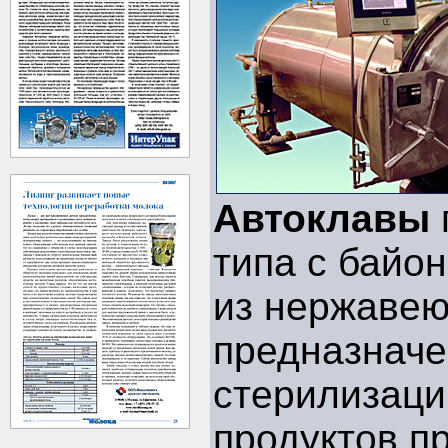
Автоклавы
типа с байо
из нержаве
предназначе
стерилизац
продуктов п