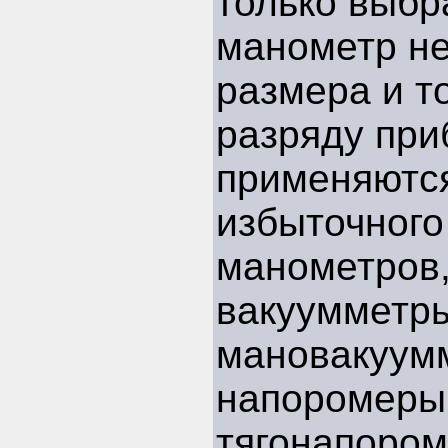
только выбра
манометр н
размера и т
разряду при
применяютс
избыточного
манометров,
вакуумметр
мановакуум
напоромеры,
тягонапором