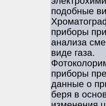
электрохими
подобные ви
Хроматогра
приборы пр
анализа сме
виде газа.
Фотоколори
приборы пр
данные о пр
беря в осно
изменения ц