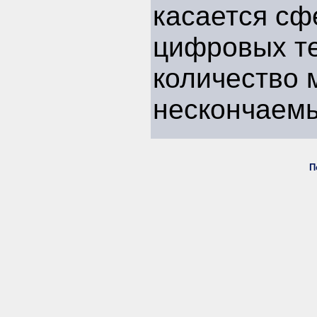
касается сф
цифровых те
количество 
нескончаем
П