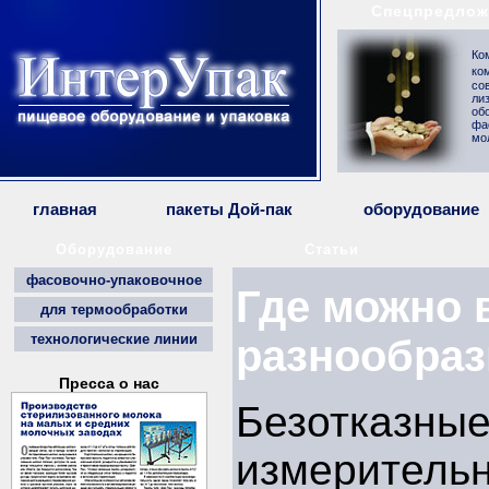
Спецпредлож
Ко
ко
со
ли
об
фа
мо
главная
пакеты Дой-пак
оборудование
Оборудование
Статьи
фасовочно-упаковочное
Где можно 
для термообработки
технологические линии
разнообра
Пресса о нас
Безотказные
измеритель