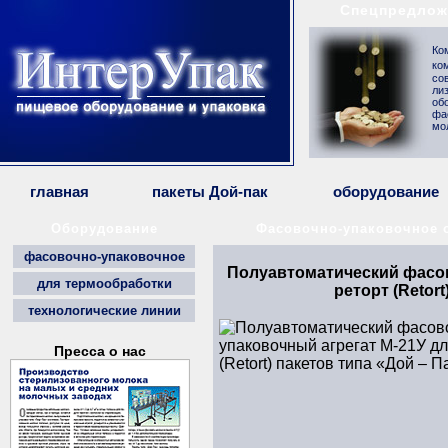
Спецпредлож
Ко
ко
со
ли
об
фа
мо
главная
пакеты Дой-пак
оборудование
Оборудование
Фасовочно-упаковочное 
фасовочно-упаковочное
Полуавтоматический фасов
для термообработки
реторт (Retort
технологические линии
Пресса о нас