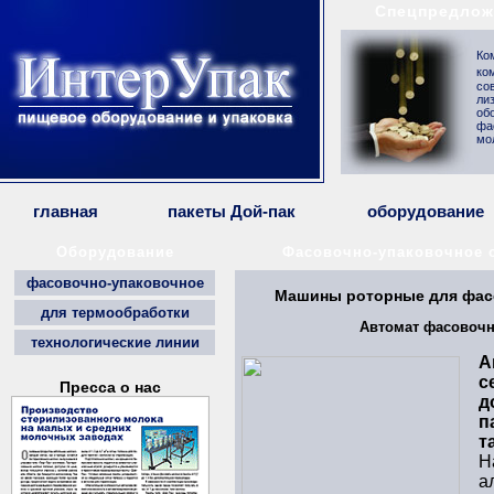
Спецпредлож
Ко
ко
со
ли
об
фа
мо
главная
пакеты Дой-пак
оборудование
Оборудование
Фасовочно-упаковочное 
фасовочно-упаковочное
Машины роторные для фасо
для термообработки
Автомат фасовочн
технологические линии
А
с
Пресса о нас
д
п
т
Н
а