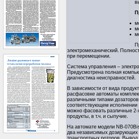
в
П
м
м
м
П
электромеханический. Полнос
при перемещении.
Система управления – электро
Предусмотрена полная компь
диагностика неисправностей.
В зависимости от вида проду
расфасовке автоматы комплек
различными типами дозаторов
соответствующем исполнении 
можно фасовать различные 2-
продукты, в т.ч. и сыпучие.
На автомате модели NB-070Bi
два независимых дозирующих 
транспортных роторов. Вывод 