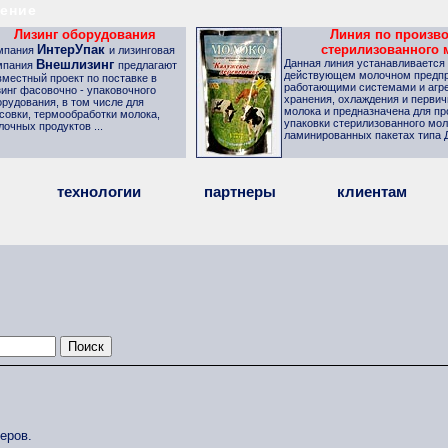
ение
Лизинг оборудования
Линия по произв
ИнтерУпак
стерилизованного 
мпания
и лизинговая
Внешлизинг
Данная линия устанавливается
мпания
предлагают
действующем молочном предпр
вместный проект по поставке в
работающими системами и агре
зинг фасовочно - упаковочного
хранения, охлаждения и первич
орудования, в том числе для
молока и
предназначена для пр
совки, термообработки молока,
упаковки стерилизованного мол
лочных продуктов ...
ламинированных пакетах типа Д
технологии
партнеры
клиентам
еров.