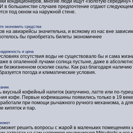
ки кондиционеров, многие люди ищут «золотую середину» 
 И в большинстве случаев предпочтение отдают следующем
тся под окном на наружной стене.
те экономить средства
ов на авиарейсы значительна, и всякому из нас вне зависи
хотелось бы приобретать билеты экономичнее
надежность и цена
 условиях отсутствия воды не существовало бы и сама жизн
 даже в опаленной лучами солнца пустыне, даже в абсолютн
и безжизненном осколке скалы. Как раз благодаря наличию
бразуется погода и климатические условия.
ании.
ь вкусный кофейный напиток (капуччино, латте или по-туре
ния кофе. Первые кофемашины появились только в 19 век
к. работали при помощи рычажного ручного механизма, а дл
е кипяток и пар.
может
оможет решить вопросы с жарой в маленьких помещениях 
их затратах на сам например кондиционер Mitsubishi и его 