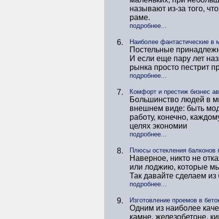
называют из-за того, ч
раме.
подробнее...
6.
Наиболее фантастические в м
Постельные принадлежно
И если еще пару лет наз
рынка просто пестрит 
подробнее...
7.
Комфорт и престиж бизнес а
Большинство людей в ми
внешнем виде: быть мод
работу, конечно, каждом
целях экономии
подробнее...
8.
Плюсы остекления балконов 
Наверное, никто не отк
или лоджию, которые мы
Так давайте сделаем из
подробнее...
9.
Изготовление проемов в бето
Одним из наиболее каче
камне, железобетоне, к