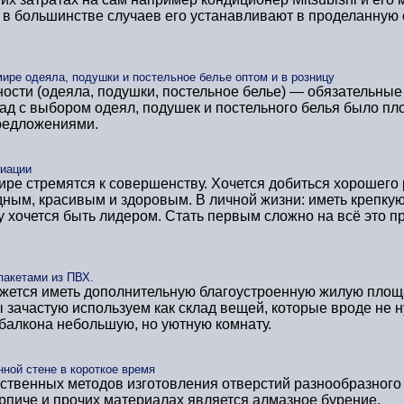
то в большинстве случаев его устанавливают в проделанную
ире одеяла, подушки и постельное белье оптом и в розницу
сти (одеяла, подушки, постельное белье) — обязательные
ад с выбором одеял, подушек и постельного белья было плох
предложениями.
виации
ре стремятся к совершенству. Хочется добиться хорошего 
ным, красивым и здоровым. В личной жизни: иметь крепку
у хочется быть лидером. Стать первым сложно на всё это п
пакетами из ПВХ.
ажется иметь дополнительную благоустроенную жилую площа
 зачастую используем как склад вещей, которые вроде не н
 балкона небольшую, но уютную комнату.
нной стене в короткое время
ственных методов изготовления отверстий разнообразного
ирпиче и прочих материалах является алмазное бурение.