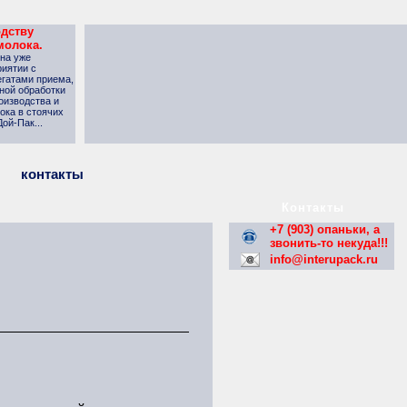
одству
молока.
 на уже
иятии с
гатами приема,
ной обработки
оизводства и
ока в стоячих
ой-Пак...
контакты
Контакты
+7 (903) опаньки, а
звонить-то некуда!!!
info@interupack.ru