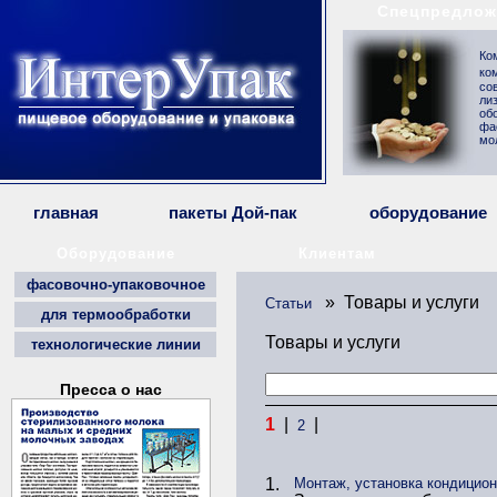
Спецпредлож
Ко
ко
со
ли
об
фа
мо
главная
пакеты Дой-пак
оборудование
Оборудование
Клиентам
фасовочно-упаковочное
» Товары и услуги
Статьи
для термообработки
Товары и услуги
технологические линии
Пресса о нас
1
|
|
2
1.
Монтаж, установка кондицион