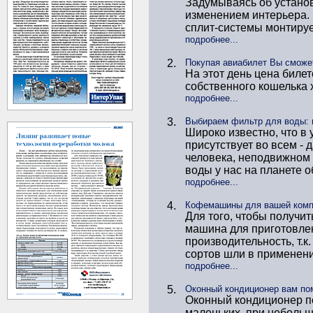
Задумываясь об установ
изменением интерьера.
сплит-системы монтируе
подробнее...
2.
Покупая авиабилет Вы сможе
На этот день цена билет
собственного кошелька 
подробнее...
3.
Выбираем фильтр для воды: 
Широко известно, что в
присутствует во всем -
человека, неподвижном 
воды у нас на планете о
подробнее...
4.
Кофемашины для вашей комп
Для того, чтобы получит
машина для приготовле
производительность, т.
сортов шли в применени
подробнее...
5.
Оконный кондиционер вам по
Оконный кондиционер п
маленьких, при небольш