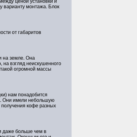
между ценой установки и
у варианту монтажа. Блок
мости от габаритов
и на земле. Она
о, на взгляд неискушенного
 такой огромной массы
цки) нам понадобится
е. Они имели небольшую
я получения кофе разных
и даже больше чем в
монтаж. Оконным его и