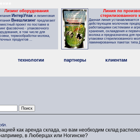
ение
Лизинг оборудования
Линия по произв
ИнтерУпак
стерилизованного 
мпания
и лизинговая
Внешлизинг
Данная линия устанавливается
мпания
предлагают
действующем молочном предпр
вместный проект по поставке в
работающими системами и агре
зинг фасовочно - упаковочного
хранения, охлаждения и первич
орудования, в том числе для
молока и
предназначена для пр
совки, термообработки молока,
упаковки стерилизованного мол
лочных продуктов ...
ламинированных пакетах типа Д
технологии
партнеры
клиентам
обл.
рацией как аренда склада, но вам необходим склад распол
, например, в Люберцах или Ногинске?