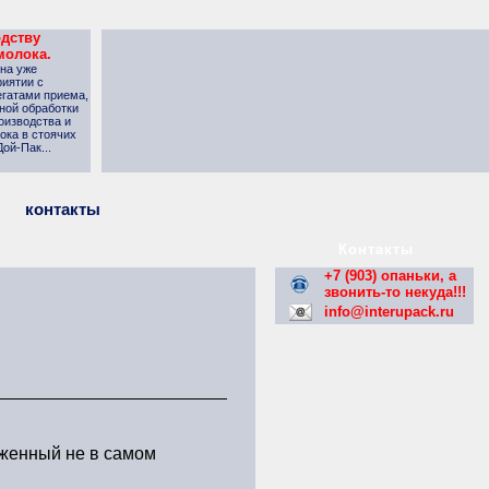
одству
молока.
 на уже
иятии с
гатами приема,
ной обработки
оизводства и
ока в стоячих
ой-Пак...
контакты
Контакты
+7 (903) опаньки, а
звонить-то некуда!!!
info@interupack.ru
оженный не в самом