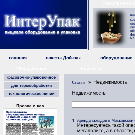
Спецпредлож
Ко
ко
со
ли
об
фа
мо
главная
пакеты Дой-пак
оборудование
Оборудование
Клиентам
фасовочно-упаковочное
» Недвижимость
Статьи
для термообработки
Недвижимость
технологические линии
Пресса о нас
1.
Аренда складов в Московской 
Интересуетесь такой опе
мегаполисе, а в области