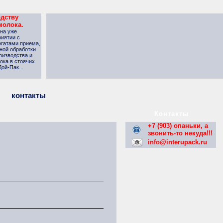
одству
молока.
 на уже
иятии с
гатами приема,
ной обработки
оизводства и
ока в стоячих
ой-Пак...
контакты
Контакты
+7 (903) опаньки, а
звонить-то некуда!!!
info@interupack.ru