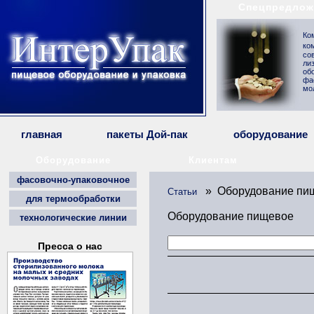
Спецпредлож
Ко
ко
со
ли
об
фа
мо
главная
пакеты Дой-пак
оборудование
Оборудование
Клиентам
фасовочно-упаковочное
» Оборудование пи
Статьи
для термообработки
Оборудование пищевое
технологические линии
Пресса о нас