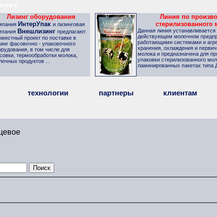
ение
Лизинг оборудования
Линия по произв
ИнтерУпак
стерилизованного 
мпания
и лизинговая
Внешлизинг
Данная линия устанавливается
мпания
предлагают
действующем молочном предпр
вместный проект по поставке в
работающими системами и агре
зинг фасовочно - упаковочного
хранения, охлаждения и первич
орудования, в том числе для
молока и
предназначена для пр
совки, термообработки молока,
упаковки стерилизованного мол
лочных продуктов ...
ламинированных пакетах типа Д
технологии
партнеры
клиентам
щевое