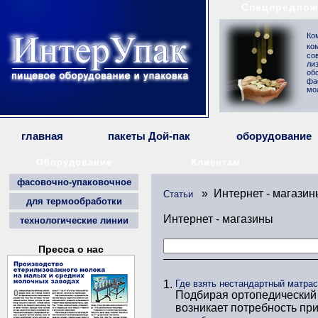
Спецпредлож
Ко
ко
со
ли
об
фа
мо
главная
пакеты Дой-пак
оборудование
Оборудование
Клиентам
фасовочно-упаковочное
» Интернет - магазин
Статьи
для термообработки
Интернет - магазины
технологические линии
Пресса о нас
1.
Где взять нестандартный матра
Подбирая ортопедический 
возникает потребность пр